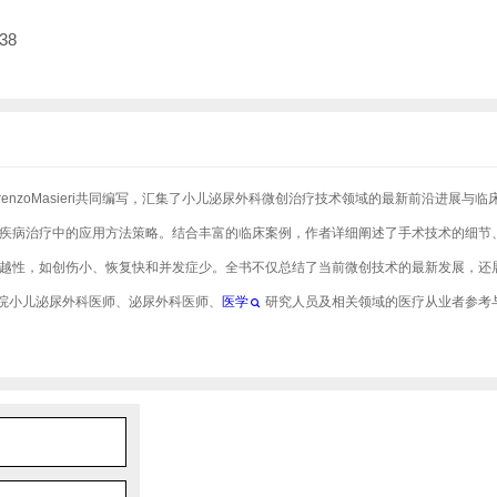
38
sVarlet和LorenzoMasieri共同编写，汇集了小儿泌尿外科微创治疗技术领域的最新前沿进展与临
疾病治疗中的应用方法策略。结合丰富的临床案例，作者详细阐述了手术技术的细节
越性，如创伤小、恢复快和并发症少。全书不仅总结了当前微创技术的最新发展，还
院小儿泌尿外科医师、泌尿外科医师、
医学
研究人员及相关领域的医疗从业者参考