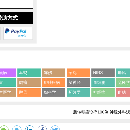
赞助方式
底病
耳鸣
冻伤
睾丸
NIRS
痛风
症
肉瘤
胆胰疾病
脑神经
血细胞
免疫
生医学
酵母
妇科学
药效学
神经病
血糖
脑转移癌诊疗100例 神经外科