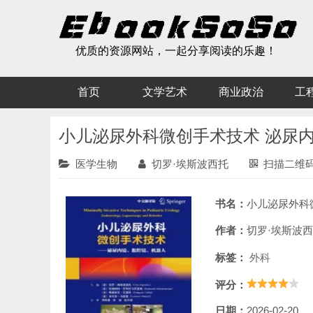
优质的资源网站，一起分享阅读的乐趣！
首页
文学艺术
商业政治
工
小儿泌尿外科微创手术技术 泌尿
医学生物
切罗·埃斯波西托
扫描二维
书名：
小儿泌尿外科微创手术技术 泌
作者：
切罗·埃斯波
标签：
外科
评分：
日期：
2026-02-20