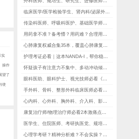
外科医师、规培生、研究生、进修医师、医学生必看《Zollinger外科手术图谱》第10版，彻底解决手术学习难、实操无指引、解剖不清晰的痛点！
临床医学/医学检验学生、肾内科/泌尿外科从业者必看《Urinalysis and Body Fluids》，依托尿检与体液指标，辅助疾病筛查诊疗！
传染科医师、呼吸科医护、基础医学师生必看《病毒与细胞分子生物学》第二版，吃透呼吸道病毒，优化临床处置！
用药拿不准？备考懵？用药难？合理用药系列丛书，精准破解用药指征模糊、剂量把控难、联合用药不规范、副作用管理难核心痛点！
心肺康复权威合集35本，覆盖心肺康复、呼吸治疗全领域，贴合临床实操与专业提升需求，康复治疗师/呼吸科医护/相关专业学生通用，全场景适配！
床实
护理考证必看｜这本NANDA-I，帮你稳拿诊断题分
、操作
怀疑孩子有注意力不集中、多动冲动倾向的家长必看《多动症儿童的科学教养》第2版，帮助家长用科学的方式理解、引导ADHD孩子！
展望了
眼科医助、眼科护士、视光技师必看《Ophthalmic Medical Assisting 6th｜英文原版》，掌握近视干眼热点，更新前沿技术认知！
与使
手外科、骨科、整形外科临床医师必看《格林手外科手术学 第8版》，完善上肢诊疗，规范骨科手术操作！
心内科、心外科、胸外科、介入科、影像科临床医师必看《心脏解剖生理学与设备第4版》，精准把控解剖，规避术中手术风险！
康复治疗师/物理治疗师必看2本激痛点权威手册，涵盖多种治疗方法，帮专业从业者掌握激痛点诊断与治疗技巧！
医学生、住院医师、考研执医党、规培生，以及各类医护相关从业者必看《5步读图法》，快速掌握心电图解读技巧！
心理学考研？精神分析难？不会实操？南希精神分析三部曲，精准破解精神分析抽象难懂、实操无门、案例不会用、备考无方向核心痛点！