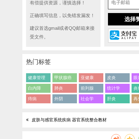
有偿提供资源，谨慎选择！
正确填写信息，以免错发漏发！
选择
建议首选gmail或者QQ邮箱来接
受文件。
热门标签
健康管理
甲状腺癌
亚健康
皮炎
眼
白内障
肺炎
前列腺
统计学
炎
痔病
外阴
社会学
肝炎
再
皮肤与感官系统疾病 器官系统整合教材