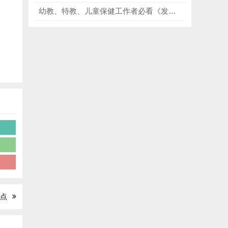
幼教、特教、儿童保健工作者必看《发育与行为儿科学（第二版）》，覆盖0-18岁各年龄期发育特点、常见行为问题及发育障碍！
学
观点