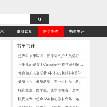
技术
健身饮食
医学生物
书单书评
书单书评
超声科临床医师、影像科医护人员必看《Diagnostic Ultrasound》，搭建完整超声全科体系，夯实影像基础！
不用死记硬背！Campbell生物学系列解析，精准破解知识点零散、考研基础薄弱痛点！知识点串成“故事”学！
健身相关人群必看3本体能训练封神书单，从理论到实操、从原理到方案，形成完整知识体系！
健身小白、健身教练、专业运动员、科研人员、运动训练专业学生必看《同期有氧和力量训练 科学基础与实践应用》，掌握同期训练知识、避开干扰！
临床医生、医学生、医学研究者、医学留学人员及相关从业者必看2025牛津医学哲学手册，英文原版，紧跟前沿！
眼视光专业超全13本核心教材合集，这套资料精准对接学习需求，讲解细致，不管是日常钻研还是备考冲刺，都能派上大用场！