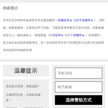
内容简介
本书为五年制本科临床医学专业规划教材《
生物化学
与
分子生物学
》（第9
版）的配套教材，主要包含学习目标、习题及参考答案等几部分内容。本配套教
材是在上一版的基础上，根据新版《生物
化学
与分子
生物学
》全新编写，
使之贴近执业医师资格考试，进一步加强对学生学习本课程和今后进行执业医师
考试的指导和辅助作用。
温馨提示
有偿提供资源，谨慎选择！
正确填写信息，以免错发漏
选择赞助方式
发！