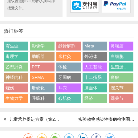
建议首选gmail或者QQ邮箱来
接受文件。
热门标签
寄生虫
影像学
颞骨解剖
Meta
鼻咽癌
毒理学
助听器
米粒灸
外泌体
白细胞
乙型肝炎
PPT
体检
人工智能
生殖遗传学
神经内科
SFMA
牙周病
十二指肠
瘢痕
烧伤
肝硬化
耳穴
脑垂体
腕关节
生物力学
呼吸科
心肌炎
经济
踝关节
儿童营养促进方案（第2版）
实验动物感染性疾病检测图谱