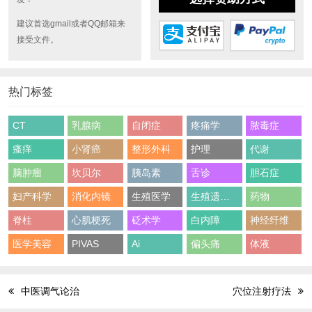
建议首选gmail或者QQ邮箱来
接受文件。
热门标签
CT
乳腺病
自闭症
疼痛学
脓毒症
瘙痒
小肾癌
整形外科
护理
代谢
脑肿瘤
坎贝尔
胰岛素
舌诊
胆石症
妇产科学
消化内镜
生殖医学
生殖遗传学
药物
脊柱
心肌梗死
砭术学
白内障
神经纤维
医学美容
PIVAS
Ai
偏头痛
体液
中医调气论治
穴位注射疗法