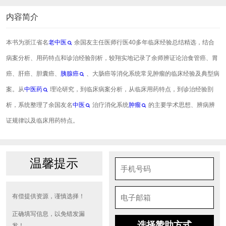
内容简介
本书为浙江省名
老中医
余国友主任医师行医40多年临床经验总结精选，结合
病案分析、用药特点和诊治经验剖析，较翔实地记录了余师辨证论治食管癌、胃
癌、肝癌、胆囊癌、
胰腺癌
、大肠癌等消化系统常见肿瘤的临床经验及典型病
案。从
中医药
理论研究，到临床病案分析，从临床用药特点，到诊治经验剖
析，系统整理了余国友名
中医
治疗消化系统
肿瘤
的主要学术思想、辨病辨
证规律以及临床用药特点。
温馨提示
有偿提供资源，谨慎选择！
正确填写信息，以免错发漏
选择赞助方式
发！