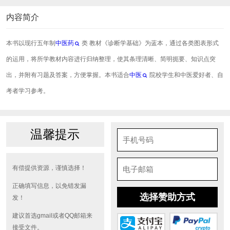
内容简介
本书以现行五年制
中医药
类 教材《诊断学基础》为蓝本，通过各类图表形式
的运用，将所学教材内容进行归纳整理，使其条理清晰、简明扼要、知识点突
出，并附有习题及答案，方便掌握。本书适合
中医
院校学生和中医爱好者、自
考者学习参考。
温馨提示
有偿提供资源，谨慎选择！
正确填写信息，以免错发漏
选择赞助方式
发！
建议首选gmail或者QQ邮箱来
接受文件。