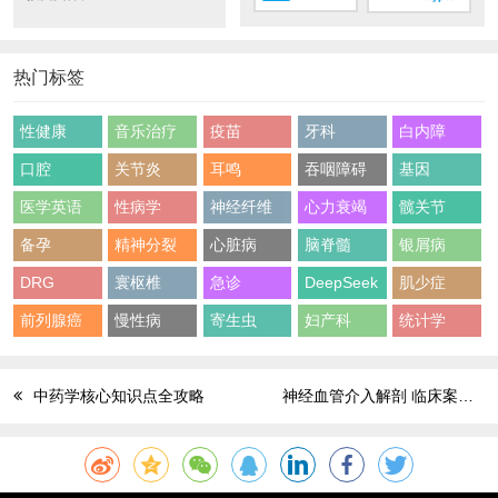
热门标签
性健康
音乐治疗
疫苗
牙科
白内障
口腔
关节炎
耳鸣
吞咽障碍
基因
医学英语
性病学
神经纤维
心力衰竭
髋关节
备孕
精神分裂
心脏病
脑脊髓
银屑病
DRG
寰枢椎
急诊
DeepSeek
肌少症
前列腺癌
慢性病
寄生虫
妇产科
统计学
中药学核心知识点全攻略
神经血管介入解剖 临床案例分析