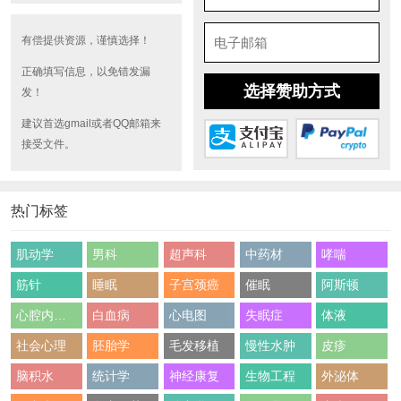
有偿提供资源，谨慎选择！
正确填写信息，以免错发漏
选择赞助方式
发！
建议首选gmail或者QQ邮箱来
接受文件。
热门标签
肌动学
男科
超声科
中药材
哮喘
筋针
睡眠
子宫颈癌
催眠
阿斯顿
心腔内超声
白血病
心电图
失眠症
体液
社会心理
胚胎学
毛发移植
慢性水肿
皮疹
脑积水
统计学
神经康复
生物工程
外泌体