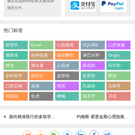
建议首选gmail或者QQ邮箱来
接受文件。
热门标签
病理学
Excel
心肌梗死
SQUIRE
口腔保健
脑垂体
精神疾病
颞骨解剖
淋巴水肿
Origin
肺泡
胰岛素
心肌炎
眼底病
药剂学
全科医学
胆石症
皮肤病
多普勒
哮喘
口腔正畸
体液
胃癌
乳腺病
法医学
风湿病
焦虑
蜱螨
肩关节
月经
面向精准医疗的多组学研究
约翰斯·霍普金斯心理急救指南