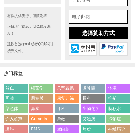
有偿提供资源，谨慎选择！
正确填写信息，以免错发漏
选择赞助方式
发！
建议首选gmail或者QQ邮箱来
接受文件。
热门标签
贫血
细菌学
关节置换
脑脊髓
体液
耳聋
肌筋膜
康复训练
骨科
抑郁
染色体
鼻窦
牙科
生物化学
脑积水
介入超声
Cummings
急救
艾滋病
抑郁症
脑科
FMS
蛋白尿
焦虑
神经病学