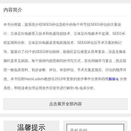
内容简介
本书分两篇，篇系统介绍SEEG评估流程中的每个环节括SEEG评估的方案设
计、立体定向电极置入技术和热凝毁损技术、立体定向电极术中监测、SEEG长
程监测和分析、立体定向电极皮质电刺激技术、SEEG评估后手术方案的制订
等。篇展示了42个的SEEG评估病例，致痫区定位难度从简单复杂，涉及全脑各
脑叶及常见病因。每个病例均按照相同的书写方式，首先明确学习要点，然后按
照一般临床资料、初步诊断、评估、有创评估、手术方案及预后、讨论的顺序详
述。本书后附HansLuders教授在2019年更新的发作事件分类和四维
癫痫
分类
系统，帮助读者合理运用发作症状学进行解剖-电-临床分析。
点击展开全部内容
温馨提示