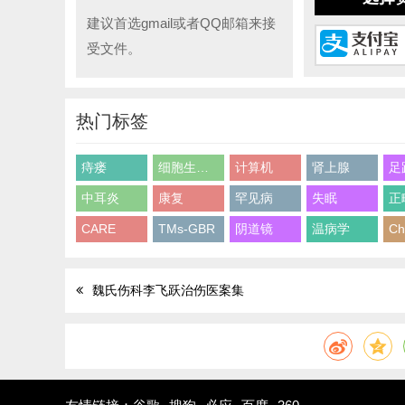
建议首选gmail或者QQ邮箱来接
受文件。
热门标签
痔瘘
细胞生物学
计算机
肾上腺
足
中耳炎
康复
罕见病
失眠
正
CARE
TMs-GBR
阴道镜
温病学
Ch
魏氏伤科李飞跃治伤医案集