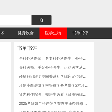
技术
健身饮食
医学生物
书单书评
书单书评
全科外科医师、各专科外科医生、外科规培进修人员、科研留学人群必看《Schwartz's Principles of Surgery》，高级别证据，规范外科诊疗标准！
骨科医师、手足外科医生、运动医学从业者、骨科规培进修人员、科研留学人群必看《曼氏足踝外科学》第10版，纯正骨科术语，留学科研SCI必备！
颅脑解剖难？空间关系乱？临床定位难？罗顿颅脑彩色图谱，复杂结构一看就懂，解决空间关系乱、临床定位难痛点！
牙髓小白进阶？根管难？备考懵？2本牙髓病学神书，精准破解根管治疗不熟练、诊断迷茫、备考无方向、知识点杂乱核心痛点！
肾内科住院医、规培生必看《肾脏病临床概览第二版》，覆盖肾脏病临床表现、诊断思路、检查方法、各类肾病诊疗！
2025考研妇产科迷茫？乔杰主译奈特彩色图谱，精准破解抽象难记、考点模糊、学习无方向三大难题！