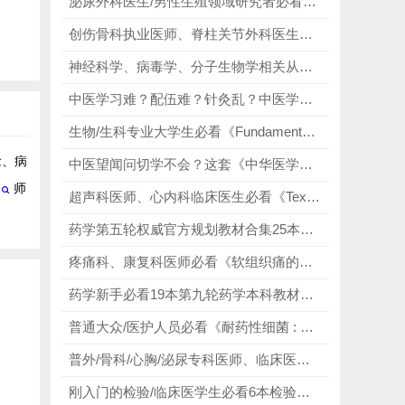
泌尿外科医生/男性生殖领域研究者必看《男性泌尿生殖手术图谱》，从手术切口选择、解剖结构识别，到缝合技巧、术后注意事项，每一个细节都直观呈现！
创伤骨科执业医师、脊柱关节外科医生必看《洛克伍德与格林论成人骨折｜第10版 2025全新升级》，精通脊柱创伤，把控高难骨折手术！
神经科学、病毒学、分子生物学相关从业者必看《诺贝尔奖：基因、病毒和细胞信号》，详细讲述噬菌体、基因、病毒、细胞信号、第二信使等相关成果的研究过程与科学意义！
中医学习难？配伍难？针灸乱？中医学习权威推荐，十三五规划教材，搞定配伍、针灸、背方歌、辨证全需求！
生物/生科专业大学生必看《Fundamentals of Biochemistry, 6th Edition》，这本生化第六版，延续前五版精华，全面升级内容，成为每一位生化相关人群的本命工具书！
念、病
中医望闻问切学不会？这套《中华医学四诊全书》,案例多、讲解细,小白帮你快速掌握望闻问切技巧!
师
超声科医师、心内科临床医生必看《Textbook of Clinical Echocardiography》，读懂影像指标，精准辅助临床决策！
药学第五轮权威官方规划教材合集25本，涵盖药学全方向，从药理到制剂、从合成到分析，药学新手/打工人/考研党全适配!
疼痛科、康复科医师必看《软组织痛的基础与临床》，涵盖无菌性炎症致痛机制、压痛点识别、推拿手法、各类痛症诊疗等内容！
药学新手必看19本第九轮药学本科教材合集，涵盖药理学、临床药物治疗学、生药学等多个药学核心学科，考点无死角，适配药学全学习场景，学习效率直接拉满！
普通大众/医护人员必看《耐药性细菌 : 现代医学的挑战》，从个人卫生、饮食健康、就医用药，到家庭消毒、医院感染防控，提供可操作、易执行的耐药性细菌预防方法与用药安全指南！
普外/骨科/心胸/泌尿专科医师、临床医学本科生必看《Bailey & Love's Short Practice of Surgery》，以简洁语言通晓外科万象，以百年经典赋能临床！
刚入门的检验/临床医学生必看6本检验医学宝藏书籍,案例详实、思维清晰，把检验知识与临床思维完美融合,适配检验/临床全场景!