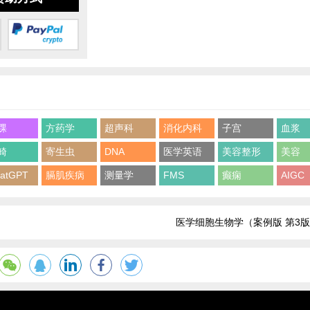
踝
方药学
超声科
消化内科
子宫
血浆
畸
寄生虫
DNA
医学英语
美容整形
美容
atGPT
膈肌疾病
测量学
FMS
癫痫
AIGC
医学细胞生物学（案例版 第3