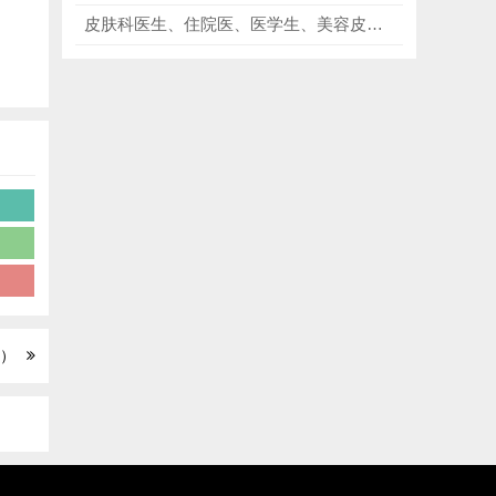
皮肤科医生、住院医、医学生、美容皮肤科/皮肤管理从业者必看《皮肤病学》第4版（全套5册），不管是常见病症还是疑难杂症，都有权威、详细的解读！
版）