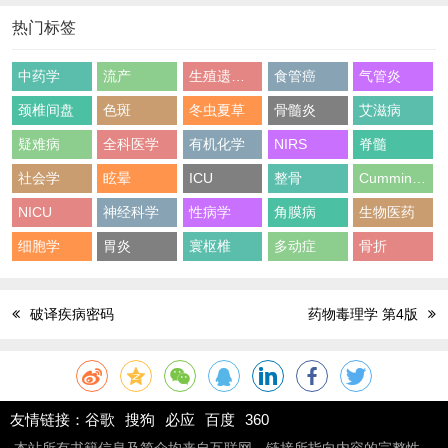
热门标签
中药学
流产
生殖遗传学
食管癌
气管炎
颈椎间盘
色斑
冬虫夏草
骨髓炎
艾滋病
疑难病
全科医学
有机化学
NIRS
脊髓
社会学
眩晕
ICU
整骨
Cummings
NICU
神经科学
性病学
角膜病
生物医药
细胞学
胃炎
寰枢椎
多动症
骨折
破译疾病密码
药物毒理学 第4版
友情链接：
谷歌
搜狗
必应
百度
360