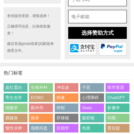
有偿提供资源，谨慎选择！
正确填写信息，以免错发漏
选择赞助方式
发！
建议首选gmail或者QQ邮箱来
接受文件。
热门标签
血红蛋白
生殖外科
冲击波
子宫
医学英语
寄生虫学
ECMO
卵巢
心理障碍
ChatGPT
细胞学
眼外伤
抑郁
Stata
影像学
胰腺炎
推拿
肝移植
腹腔镜
弱视
慢性水肿
颈椎间盘
胚胎学
色斑
普拉提