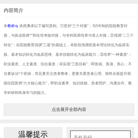
内容简介
本
教材
依然秉承以下编写原则。①坚持“三个对接”：与5年制的院校教育对
接，与执业医师**和住培考核对接，与专科医师培养与准人对接；②强调“二三个
转化”：在院校教育强调“三基”的基础上，本阶段强调把基本理论转化为临床实
践、基本知识转化为临床思维、基本技能转化为临床能力；③培养“一种素质”：
职业素质、人文素质、综合素质；④实现“三医目标”：即医病、医身、医心；不
仅要诊治*个疾病，而且要关注患者整体，更要关爱患者心理。很终全面提升我
国住院医师“六大核心能力”，即职业素养、知识技能、患者照护、沟通合作、教
学科研和终身学习的能力。
点击展开全部内容
温馨提示