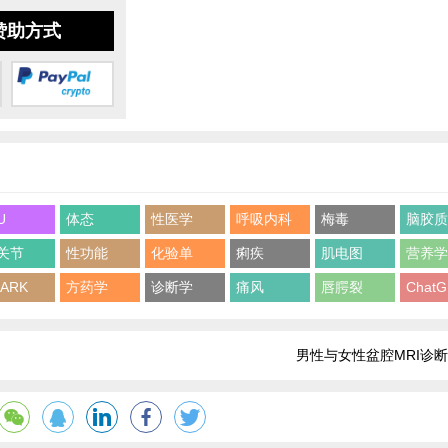
赞助方式
U
体态
性医学
呼吸内科
梅毒
脑胶
关节
性功能
化验单
痢疾
肌电图
营养
ARK
方药学
诊断学
痛风
唇腭裂
Chat
男性与女性盆腔MRI诊