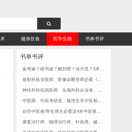
技术
健身饮食
医学生物
书单书评
书单书评
备考难？啃书难？解剖懵？读片慌？5本口腔医学专业必修教辅，精准破解读剖抽象、考点杂乱、读片困难、备考无方向核心痛点！
放射科执业医师、影像诊断技师必看《影像学解剖图谱第2卷：腹部盆腔》，细化腹盆解剖，提升断层影像诊断能力！
神经外科在岗医师、头颈外科从业者、耳鼻喉口腔专科必看《头、颈与颅脑解剖学 第2版》，理清筋膜层次，规避术中血管损伤！
中医师、中医考研党、规培生等中医相关人群必看《陈门绝学拯救"开方选择困难症"》，结合临床案例讲解开方技巧、时方应用与辨证思维！
自学中医者/养生博主必看这4本中医香疗书籍，每一本书都有明确的核心价值，入门、实操、调理、进阶，一站式解决所有中医香疗相关痛点！
康复治疗师、物理治疗师、针灸师、健身教练、运动医学学生必看《应用肌动学肌肉测试手册》，掌握肌肉测试技巧、精准定位触发点！