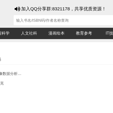
加入QQ分享群:8321178，共享优质资源！
程科学
人文社科
漫画绘本
教育参考
IT
码
数据分析手册
瑞克