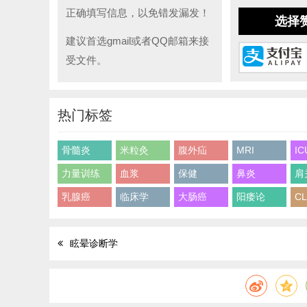
正确填写信息，以免错发漏发！
选择
建议首选gmail或者QQ邮箱来接
受文件。
热门标签
骨髓炎
米粒灸
腹外疝
MRI
IC
力量训练
血浆
保健
鼻炎
肩
乳腺癌
临床学
大肠癌
阳痿论
CL
眩晕诊断学