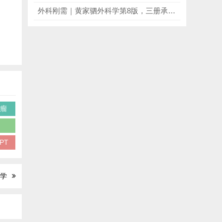
外科刚需｜黄家驷外科学第8版，三册承包临床+规培+执业考，全领域必冲！
质瘤
学
GPT
断学