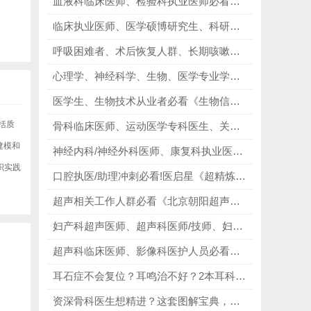
血液科临床医师、检验科执业医师必看《Hoffbrands Essential Haematology｜第9版 2025全新改版》，对照高清图谱，精进血细胞形态判读！
临床执业医师、医学硕博研究生、科研学术人员必看《AMA美国医学会写作指南第11版》，规范SCI格式，降低返修拒稿概率！
呼吸困难者、术后恢复人群、长期咳嗽者，以及物理治疗师、康复治疗从业者、康复学习者必看《心肺物理治疗学》，改善呼吸状态、守护心肺健康！
心理学、神经科学、生物、医学专业学生，考研申博党、科研入门者必看《认知神经科学（第5版）》，解锁认知神经科学的奥秘！
医学生、生物技术从业者必看《生物信息学与功能基因组学》（原著第三版），全方位覆盖生信学习与科研的核心需求！
括质
骨科临床医师、运动医学专科医生、关节外科骨干、康复科诊疗师、骨科科研进修人员、医学留学人群必看《Noyes膝关节疾病》第2版，深耕置换截骨、攻克复杂膝病变！
建模和
神经内科/神经外科医师、康复科执业医师必看《Neuroanatomy through Clinical Cases》，以病例读懂神经，以解剖赋能临床！
织实践
口腔执医/助理冲刺必看!医启星《超精炼笔记》，浓缩必考点、标注助理不考内容，告别无效复习、精准提分!从基础到临床全覆盖，专业精炼、实操性强，执医/助理全适配!
超声相关工作人群必看《北京朝阳超声规范化诊疗与报告模板》，内容权威实用，贴合超声相关人群的工作和学习需求！
妇产科超声医师、超声科医师/技师、妇产科临床医生、医学影像专业学生必看《CALLEN妇产科超声学第6版》，规范超声操作、提升诊断精准度！
超声科临床医师、影像科医护人员必看《Diagnostic Ultrasound》，搭建完整超声全科体系，夯实影像基础！
耳石症不会复位？耳鸣治不好？2本耳科核心著作，精准破解耳石症诊疗难、耳鸣反复、自查无方向三大痛点！
资深骨科医生想精进？这套图解宝典，手术操作直接开挂封神，谁用谁夸！