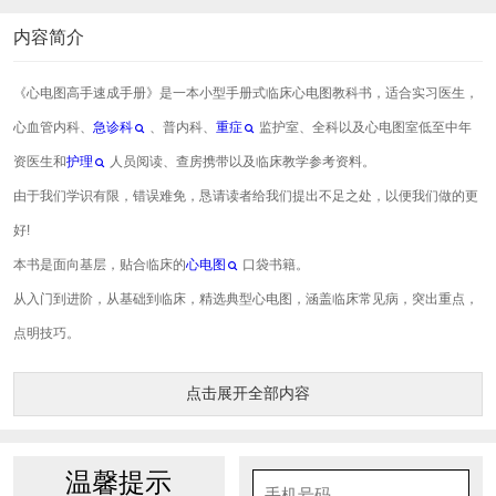
内容简介
《心电图高手速成手册》是一本小型手册式临床心电图教科书，适合实习医生，
心血管内科、
急诊科
、普内科、
重症
监护室、全科以及心电图室低至中年
资医生和
护理
人员阅读、查房携带以及临床教学参考资料。
由于我们学识有限，错误难免，恳请读者给我们提出不足之处，以便我们做的更
好!
本书是面向基层，贴合临床的
心电图
口袋书籍。
从入门到进阶，从基础到临床，精选典型心电图，涵盖临床常见病，突出重点，
点明技巧。
点击展开全部内容
温馨提示