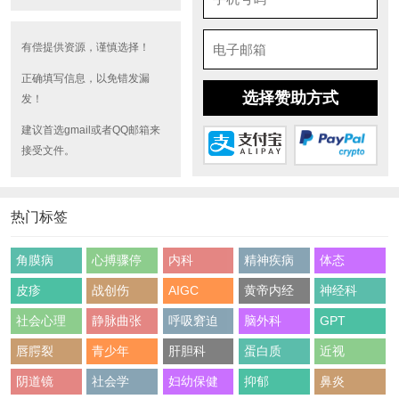
有偿提供资源，谨慎选择！
正确填写信息，以免错发漏
选择赞助方式
发！
建议首选gmail或者QQ邮箱来
接受文件。
热门标签
角膜病
心搏骤停
内科
精神疾病
体态
皮疹
战创伤
AIGC
黄帝内经
神经科
社会心理
静脉曲张
呼吸窘迫
脑外科
GPT
唇腭裂
青少年
肝胆科
蛋白质
近视
阴道镜
社会学
妇幼保健
抑郁
鼻炎