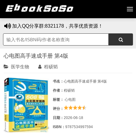
加入QQ分享群:8321178，共享优质资源！
心电图高手速成手册 第4版
医学生物
程硕韬
书名：
心电图高手速成手册 第4版
作者：
程硕韬
标签：
心电图
评分：
日期：
2026-06-18
ISBN：
9787534997594