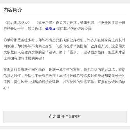
内容简介
《肌力训练圣经》、《原子习惯》作者强力推荐，畅销全球、占据美国亚马逊排
行榜长达十年，顶尖教练、
健身
者口耳相传的锻鍊经典
◎献给那些苦练多时，却练不出想要肌肉的健身者们，许多人在健身房进行长时
间锻鍊，却始终练不出精壮身型，问题出在哪？美国第一健身强人说，这是因为
大多数的人在健身房做的是「运动」而非「重训」，运动固然很好，但重训才是
让你拥有理想体格的关键！
重训并非是做著相同的动作、推著一成不变的重量，毫无目标的随兴乱练，即使
你持之以恆，身型也不会有所改变！本书将破解你苦练多时但身材却毫无长进的
原因，提供饮食、训练的科学化建议，以系统性的训练菜单，直捣有效锻鍊的核
心！
点击展开全部内容