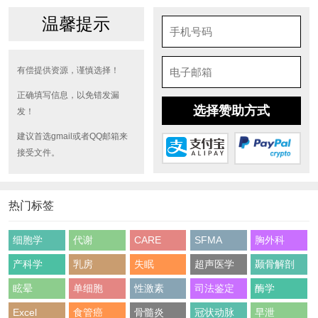
温馨提示
有偿提供资源，谨慎选择！
正确填写信息，以免错发漏
选择赞助方式
发！
建议首选gmail或者QQ邮箱来
接受文件。
热门标签
细胞学
代谢
CARE
SFMA
胸外科
产科学
乳房
失眠
超声医学
颞骨解剖
眩晕
单细胞
性激素
司法鉴定
酶学
Excel
食管癌
骨髓炎
冠状动脉
早泄