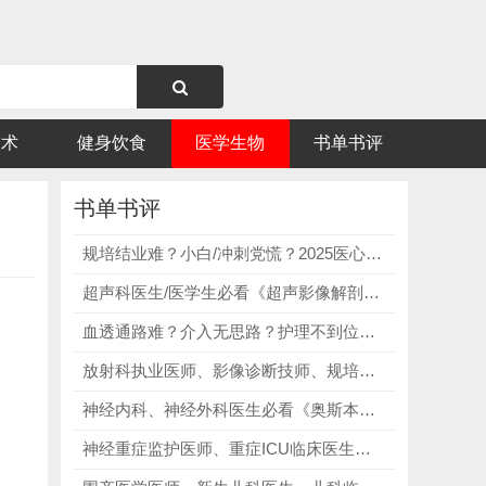
技术
健身饮食
医学生物
书单书评
书单书评
规培结业难？小白/冲刺党慌？2025医心医考康康笔记，精准破解中医规培辨证难、方药记混、学练脱节、知识点繁杂核心痛点！
超声科医生/医学生必看《超声影像解剖学（第2版）》，上千张高清大体解剖示意图与超声图像左右对照，让枯燥的解剖知识变得生动易懂！
血透通路难？介入无思路？护理不到位？9本血透通路宝藏书籍，精准破解介入无思路、护理细节不到位痛点！
放射科执业医师、影像诊断技师、规培进修医师必看《影像学解剖图谱第2卷：腹部盆腔》，细化腹盆解剖，提升断层影像诊断能力！
神经内科、神经外科医生必看《奥斯本脑部影像诊断学精要》，全书包含2000+张高清脑部影像图，涵盖CT、MRI等各类影像表现！
神经重症监护医师、重症ICU临床医生必看《梅奥诊所重症和神经重症监护委员会评论》，系统梳理重症考点，补齐神经重症专科短板！