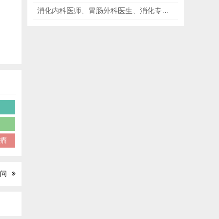
消化内科医师、胃肠外科医生、消化专科进修人员、医学生、科研从业者必看《山田胃肠病学教科书》第7版，优化诊疗方案、精进内镜技术！
瘤
质瘤
0问