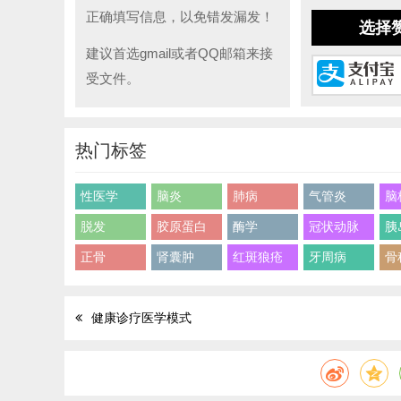
正确填写信息，以免错发漏发！
选择
建议首选gmail或者QQ邮箱来接
受文件。
热门标签
性医学
脑炎
肺病
气管炎
脑
脱发
胶原蛋白
酶学
冠状动脉
胰
正骨
肾囊肿
红斑狼疮
牙周病
骨
健康诊疗医学模式