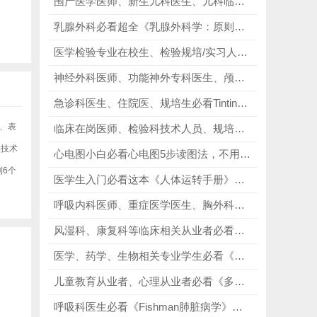
围产医学医师、新生儿科医生、儿科临床从业者、NICU医护人员、儿科规培进修人员、科研备考人群必看《Fanaroff & Martin新生儿-围产医学》，母婴全链覆盖，诊疗一体化！
乳腺外科必看超全《乳腺外科学：原则与技术》4卷合集，从基础到临床、从肿瘤到整形，每一卷都贴合实操需求，讲解细致、图文并茂！
医学检验专业在校生、检验规培/实习人员必看《Medical Laboratory Science Review 第5版》，巩固实操知识，适配临床实验室工作！
神经外科医师、功能神外专科医生、颅脑外科从业者、神外科研进修人员、医学留学科研人群必看《Grass与Boudis神经外科手术》第3版，规范手术切口、掌握标准功能术式！
急诊科医生、住院医、规培生必看Tintinalli’s Emergency Medicine 9th Edition，从院前急救到灾难救援，从基础复苏到高级生命支持的全流程覆盖！
、表
临床在岗医师、检验科技术人员、规培实习医护必看《诊断与实验室检验手册》第七版，快速判读报告，精准书写医疗文书！
物技术
心电图小白必看心电图5步读图法，不用死记硬背复杂口诀和知识点，一套方法搞定心电图读图全流程！
6个
医学生入门必看这本《人体运转手册》，1500+张精美插画，讲解通俗接地气，从细胞到系统，从骨骼到神经，从头到脚全方位解析人体奥秘！
呼吸内科医师、重症医学医生、胸外科从业者、内科规培进修人员、科研留学人群必看《Fishmans肺脏病学》第5版，规范诊疗、强化影像鉴别能力！
风湿科、康复科等临床相关从业者必看《实用骨科影像学 第7版》，涉及各类骨科疾病的影像特征、诊断鉴别、设备应用等多个维度！
医学、药学、生物相关专业学生必看《Harper‘s Illustrated Biochemistry》第32版，超600幅全彩图解，将复杂的代谢路径、分子结构具象化！
儿童教育从业者、心理从业者必看《多动症儿童养育六步法》，掌握科学的ADHD养育方法，改善孩子行为习惯!
呼吸科医生必看《Fishman肺脏病学》第5版，彻底告别肺脏病学学习内耗，临床诊疗有参考、科研写作有支撑、备考刷题有方向！