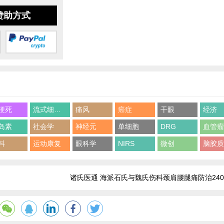
赞助方式
梗死
流式细胞术
痛风
癌症
干眼
经济
岛素
社会学
神经元
单细胞
DRG
血管
科
运动康复
眼科学
NIRS
微创
脑胶
诸氏医通 海派石氏与魏氏伤科颈肩腰腿痛防治24