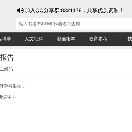
加入QQ分享群:8321178，共享优质资源！
程科学
人文社科
漫画绘本
教育参考
IT
展报告
二维码
与生物技术发展报告
发展中心