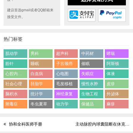
建议首选gmail或者QQ邮箱来
接受文件。
热门标签
肌动学
男科
超声科
中药材
哮喘
筋针
睡眠
子宫颈癌
催眠
阿斯顿
心腔内超声
白血病
心电图
失眠症
体液
社会心理
胚胎学
毛发移植
慢性水肿
皮疹
脑积水
统计学
神经康复
生物工程
外泌体
脓毒症
冬虫夏草
动力学
保健品
麻疹
协和全科医师手册
主动脉腔内球囊阻断在休克复苏中的应用