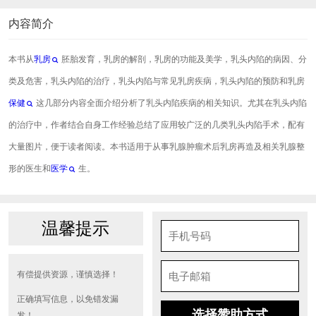
内容简介
本书从
乳房
胚胎发育，乳房的解剖，乳房的功能及美学，乳头内陷的病因、分
类及危害，乳头内陷的治疗，乳头内陷与常见乳房疾病，乳头内陷的预防和乳房
保健
这几部分内容全面介绍分析了乳头内陷疾病的相关知识。尤其在乳头内陷
的治疗中，作者结合自身工作经验总结了应用较广泛的几类乳头内陷手术，配有
大量图片，便于读者阅读。本书适用于从事乳腺肿瘤术后乳房再造及相关乳腺整
形的医生和
医学
生。
温馨提示
有偿提供资源，谨慎选择！
正确填写信息，以免错发漏
选择赞助方式
发！