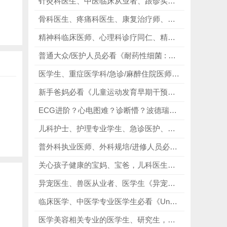
针灸科医生、中医临床从业者、跟诊实习生必看黄帝内针全套，从零基础入门、取穴实操、脉证结合、临床实战、进阶提升！
骨科医生、疼痛科医生、康复治疗师、医学生必看疼痛的症状与体征图解（第4版），提升诊疗能力，守护患者健康！
精神科临床医师、心理科诊疗同仁、精神科规培人员必看《考夫曼精神病临床神经病学》第九版，鉴别交叉疾病，排查器质性神经病变！
普通大众/医护人员必看《耐药性细菌 : 现代医学的挑战》，从个人卫生、饮食健康、就医用药，到家庭消毒、医院感染防控，提供可操作、易执行的耐药性细菌预防方法与用药安全指南！
医学生、重症医学科/急诊/麻醉住院医师、主治医师、ICU护士、呼吸治疗师、规培医师必看《牛津重症监护手册》（第4版），权威出品，循证扎实！
新手爸妈必看《儿童运动发育早期干预图解》，快速了解0-6岁宝宝运动发育规律，轻松自查宝宝发育情况，摆脱育儿焦虑！
ECG进阶？心电图难？诊断懵？波德瑞德8册ECG临床解析，精准破解心电图入门难、波形看不懂、诊断无逻辑、资料零散核心痛点！
儿科护士、护理专业学生、急诊医护、产科新生儿护理人员必看《儿科专科护理》，规范操作、提升抢救效率！
普外科执业医师、外科规培/进修人员必看《Fischer's Mastery of Surgery》，以百科夯实基础，以实操赋能主刀！
关心孩子健康的宝妈、宝爸，儿科医生、耳鼻咽喉头颈外科医生必看《实用儿童耳鼻咽喉头颈科学》第2版，大量清晰插图、临床实拍图与示意图，将复杂的医学知识、病症特点、护理流程直观呈现！
异宠医生、兽医从业者、医学生《异宠影像诊断学》，1400+张高清影像插图，掌握异宠影像诊断技巧，精准判断病症！
临床医学、中医学专业医学生必看《Understanding Human Anatomy》，低年级医学生零基础搭建解剖知识体系！
医学美容相关专业的医学生、研究生，皮肤科、美容科医生及临床医师必看《实用皮肤美容治疗学》，包含大量实物图、示意图！