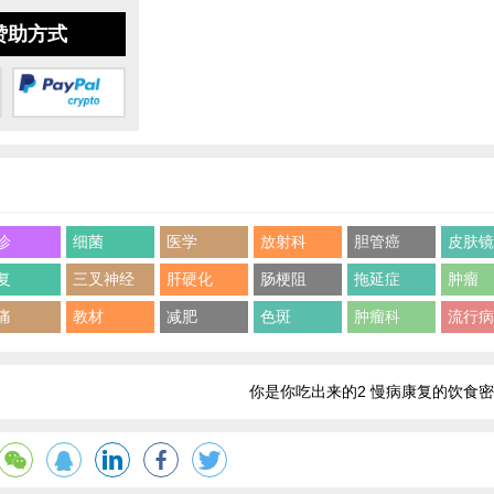
赞助方式
诊
细菌
医学
放射科
胆管癌
皮肤
复
三叉神经
肝硬化
肠梗阻
拖延症
肿瘤
痛
教材
减肥
色斑
肿瘤科
流行
你是你吃出来的2 慢病康复的饮食