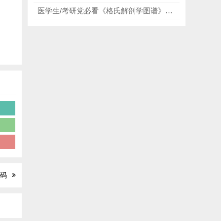
医学生/考研党必看《格氏解剖学图谱》第3版高清中英文版，超高清全彩插图，每一页都能精准对接学习和临床需求！
镜
病
密码