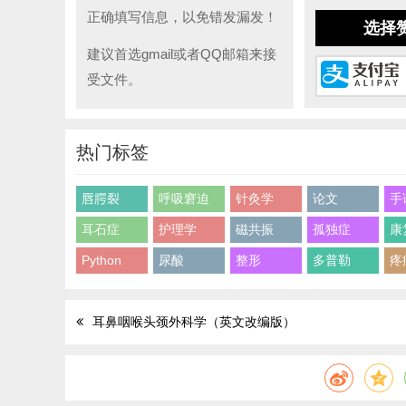
正确填写信息，以免错发漏发！
选择
建议首选gmail或者QQ邮箱来接
受文件。
热门标签
唇腭裂
呼吸窘迫
针灸学
论文
手
耳石症
护理学
磁共振
孤独症
康
Python
尿酸
整形
多普勒
疼
耳鼻咽喉头颈外科学（英文改编版）