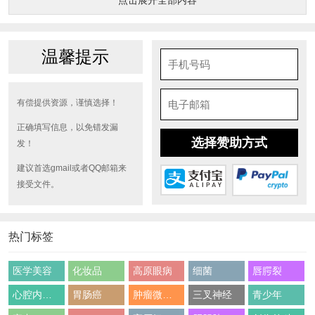
点击展开全部内容
温馨提示
有偿提供资源，谨慎选择！
正确填写信息，以免错发漏
选择赞助方式
发！
建议首选gmail或者QQ邮箱来
接受文件。
热门标签
医学美容
化妆品
高原眼病
细菌
唇腭裂
心腔内超声
胃肠癌
肿瘤微环境
三叉神经
青少年