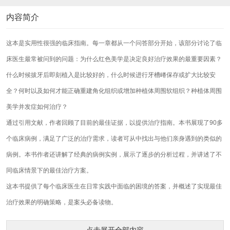
内容简介
这本是实用性很强的临床指南。每一章都从一个问答部分开始，该部分讨论了临
床医生最常被问到的问题：为什么红色美学是决定良好治疗效果的最重要因素？
什么时候拔牙后即刻植入是比较好的，什么时候进行牙槽嵴保存或扩大比较安
全？何时以及如何才能正确重建角化组织或增加种植体周围软组织？种植体周围
美学并发症如何治疗？
通过引用文献，作者回顾了目前的最佳证据，以提供治疗指南。本书展现了90多
个临床病例，满足了广泛的治疗需求，读者可从中找出与他们亲身遇到的类似的
病例。本书作者还讲解了经典的病例实例，展示了逐步的分析过程，并讲述了不
同临床情景下的最佳治疗方案。
这本书提供了每个临床医生在日常实践中面临的困境的答案，并概述了实现最佳
治疗效果的明确策略，是案头必备读物。